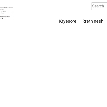
Search
for:
Кryesore
Rreth nesh