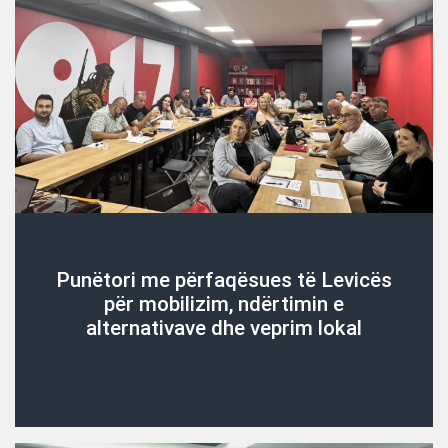
Punëtori me përfaqësues të Levicës
për mobilizim, ndërtimin e
alternativave dhe veprim lokal