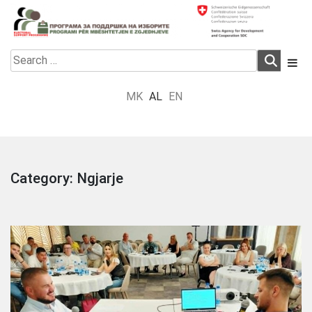
Skip
to
content
Electoral Support Programme
Electoral Support Programme
Search
for:
MK
AL
EN
Category:
Ngjarje