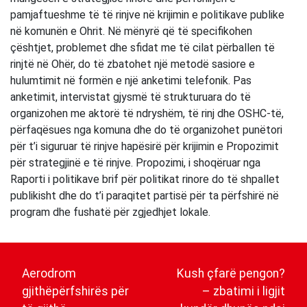
pamjaftueshme të të rinjve në krijimin e politikave publike
në komunën e Ohrit. Në mënyrë që të specifikohen
çështjet, problemet dhe sfidat me të cilat përballen të
rinjtë në Ohër, do të zbatohet një metodë sasiore e
hulumtimit në formën e një anketimi telefonik. Pas
anketimit, intervistat gjysmë të strukturuara do të
organizohen me aktorë të ndryshëm, të rinj dhe OSHC-të,
përfaqësues nga komuna dhe do të organizohet punëtori
për t’i siguruar të rinjve hapësirë për krijimin e Propozimit
për strategjinë e të rinjve. Propozimi, i shoqëruar nga
Raporti i politikave brif për politikat rinore do të shpallet
publikisht dhe do t’i paraqitet partisë për ta përfshirë në
program dhe fushatë për zgjedhjet lokale.
Post
navigation
Aerodrom
Kush çfarë pengon?
gjithëpërfshirës për
– zbatimi i ligjit