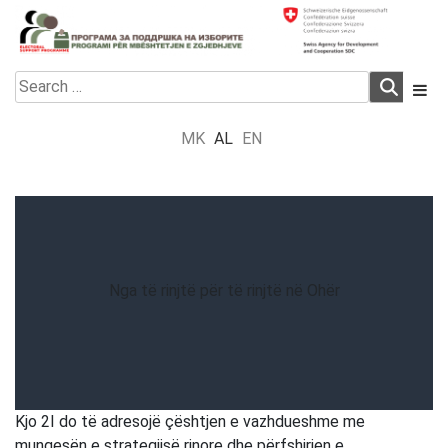
Skip
to
content
Electoral Support Programme
Electoral Support Programme
Search
for:
MK
AL
EN
Nga të rinjtë për të rinjtë në Ohër
Kjo 2I do të adresojë çështjen e vazhdueshme me
mungesën e strategjisë rinore dhe përfshirjen e