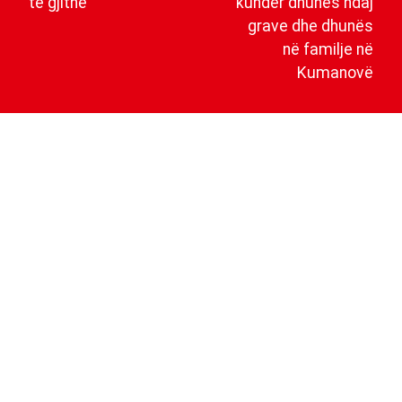
të gjithë
kundër dhunës ndaj
grave dhe dhunës
në familje në
Kumanovë