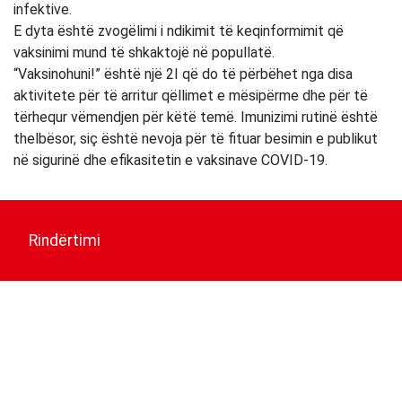
infektive.
E dyta është zvogëlimi i ndikimit të keqinformimit që
vaksinimi mund të shkaktojë në popullatë.
“Vaksinohuni!” është një 2I që do të përbëhet nga disa
aktivitete për të arritur qëllimet e mësipërme dhe për të
tërhequr vëmendjen për këtë temë. Imunizimi rutinë është
thelbësor, siç është nevoja për të fituar besimin e publikut
në sigurinë dhe efikasitetin e vaksinave COVID-19.
Post
navigation
Rindërtimi