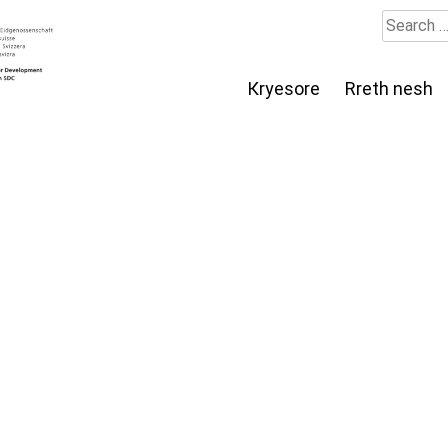
Search
for:
Кryesore
Rreth nesh