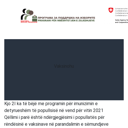
Skip
to
content
Electoral Support Programme
Electoral Support Programme
Vaksinohu
Kjo 2I ka të bëjë me programin për imunizimin e
detyrueshëm të popullsisë në vend për vitin 2021
Qëllimi i parë është ndërgjegjësimi i popullatës për
rëndësinë e vaksinave në parandalimin e sëmundjeve