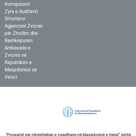
Korrupsionit
Zyra e Auditimit
Shtetëror
Agjencioni Zvicran
për Zhvillim dhe
Bashkëpunim
Ambasada e
Zvicrës në
Republikën e
Maqedonisë së
Veriut
“Programit për mbështetjen e zgjedhjeve në Maqedoninë e Veriut” është