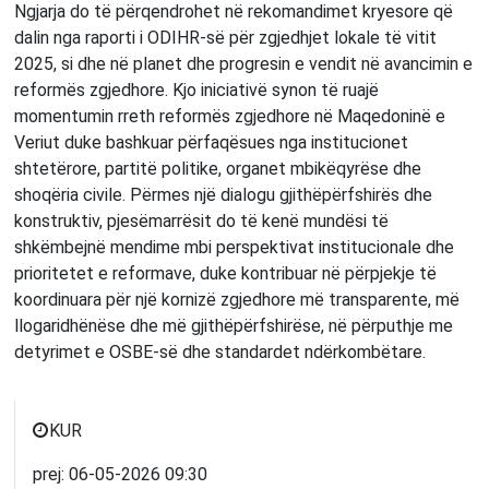
Ngjarja do të përqendrohet në rekomandimet kryesore që
dalin nga raporti i ODIHR-së për zgjedhjet lokale të vitit
2025, si dhe në planet dhe progresin e vendit në avancimin e
reformës zgjedhore. Kjo iniciativë synon të ruajë
momentumin rreth reformës zgjedhore në Maqedoninë e
Veriut duke bashkuar përfaqësues nga institucionet
shtetërore, partitë politike, organet mbikëqyrëse dhe
shoqëria civile. Përmes një dialogu gjithëpërfshirës dhe
konstruktiv, pjesëmarrësit do të kenë mundësi të
shkëmbejnë mendime mbi perspektivat institucionale dhe
prioritetet e reformave, duke kontribuar në përpjekje të
koordinuara për një kornizë zgjedhore më transparente, më
llogaridhënëse dhe më gjithëpërfshirëse, në përputhje me
detyrimet e OSBE-së dhe standardet ndërkombëtare.
KUR
prej:
06-05-2026
09:30