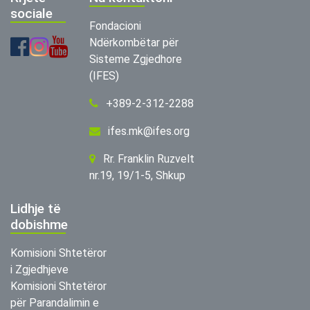
sociale
Fondacioni
Ndërkombëtar për
Sisteme Zgjedhore
(IFES)
+389-2-312-2288
ifes.mk@ifes.org
Rr. Franklin Ruzvelt
nr.19, 19/1-5, Shkup
Lidhje të
dobishme
Komisioni Shtetëror
i Zgjedhjeve
Komisioni Shtetëror
për Parandalimin e