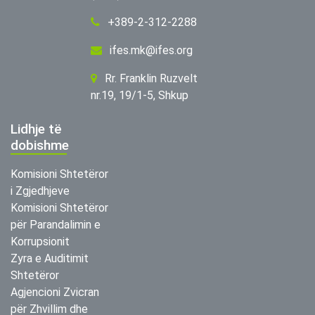
+389-2-312-2288
ifes.mk@ifes.org
Rr. Franklin Ruzvelt
nr.19, 19/1-5, Shkup
Lidhje të
dobishme
Komisioni Shtetëror
i Zgjedhjeve
Komisioni Shtetëror
për Parandalimin e
Korrupsionit
Zyra e Auditimit
Shtetëror
Agjencioni Zvicran
për Zhvillim dhe