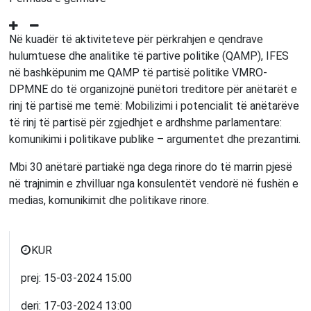
Në kuadër të aktiviteteve për përkrahjen e qendrave
hulumtuese dhe analitike të partive politike (QAMP), IFES
në bashkëpunim me QAMP të partisë politike VMRO-
DPMNE do të organizojnë punëtori treditore për anëtarët e
rinj të partisë me temë: Mobilizimi i potencialit të anëtarëve
të rinj të partisë për zgjedhjet e ardhshme parlamentare:
komunikimi i politikave publike – argumentet dhe prezantimi.
Mbi 30 anëtarë partiakë nga dega rinore do të marrin pjesë
në trajnimin e zhvilluar nga konsulentët vendorë në fushën e
medias, komunikimit dhe politikave rinore.
KUR
prej:
15-03-2024
15:00
deri:
17-03-2024
13:00