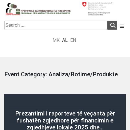
Skip
to
content
Electoral Support Programme
Electoral Support Programme
Search
for:
MK
AL
EN
Event Category:
Analiza/Botime/Produkte
Prezantimi i raporteve të veçanta për
fushatën zgjedhore për financimin e
zgjedhjeve lokale 2025 dhe…