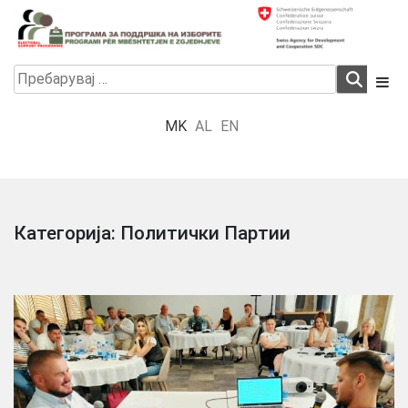
Skip
to
content
Electoral Support Programme
Electoral Support Programme
Пребарувај
за:
MK
AL
EN
Категорија:
Политички Партии