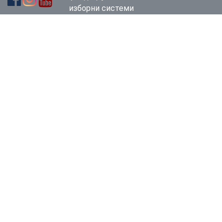
изборни системи
(ИФЕС)
+389-2-312-2288
ifes.mk@ifes.org
Франклин
Рузвелт, 19/1-5,
Скопје
Корисни
линкови
Државна Изборна
Комисија
Државна
комисија за
спречување
корупција