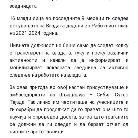
заедницата.
16 млади лица во последните 9 месеци ги следеа
ветувањата на Владата дадени во Работниот план
на 2021-2024 година.
Нивната должност не беше само да следат колку
е транспарентна владата, туку и преку различни
активности и канали да ја информираат и
мобилизираат локалната заедница за активно
следење на работата на владата.
За оваа пригода во овој настан присуствуваше и
амбасадорката на Швајцарија – Сибил Сутер
Тејада. Таа лично им честиташе на учесниците и
ги охрабри да продолжат да го прават она што го
научија и спроведоа досега, затоа што граѓаните
се должни да ги следат и да бараат отчет од
нивните претставници.