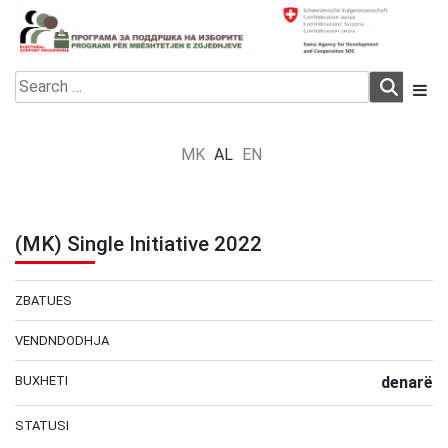
Skip
to
content
Electoral Support Programme
Electoral Support Programme
Search
for:
MK
AL
EN
(MK) Single Initiative 2022
ZBATUES
VENDNDODHJA
BUXHETI
denarë
STATUSI