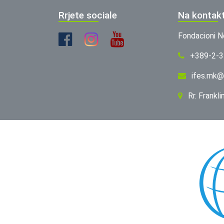
Rrjete sociale
Na kontak
Fondacioni N
+389-2-
ifes.mk@
Rr. Frankl