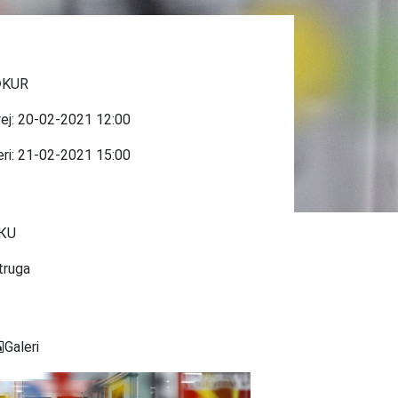
KUR
rej:
20-02-2021
12:00
eri:
21-02-2021
15:00
КU
truga
Galeri