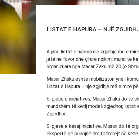
LISTAT E HAPURA – NJË ZGJIDHJ
A janë listat e hapura një zgjidhje më e m
jetë në favor dhe çfarë ndikimi mund të ke
organizuara nga Masar Zaku më 20 (e Shtun
Masar Zhaku është mobilizatori ynë i komuni
Listat e Hapura – një zgjidhje më e mirë pë
Si pjesë e iniciativës, Masar Zhaku do të s
mundshëm të këtij modeli zgjedhor, lista
Zgjedhor.
Si pjesë e kësaj Iniciative, Masari do të o
ekspertë që punojnë drejtpërdrejt në këtë