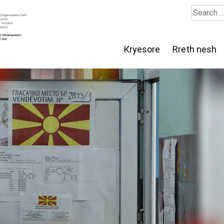
Search
for:
Кryesore
Rreth nesh