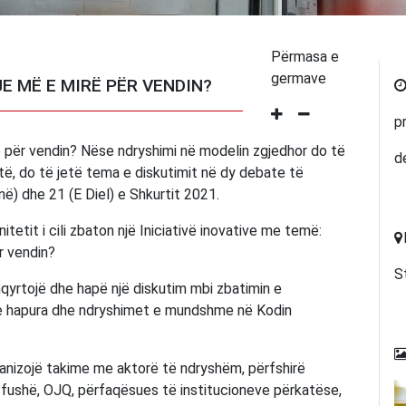
Përmasa e
germave
E MË E MIRË PËR VENDIN?
p
irë për vendin? Nëse ndryshimi në modelin zgjedhor do të
d
të, do të jetë tema e diskutimit në dy debate të
ë) dhe 21 (E Diel) e Shkurtit 2021.
tetit i cili zbaton një Iniciativë inovative me temë:
r vendin?
S
hqyrtojë dhe hapë një diskutim mbi zbatimin e
t e hapura dhe ndryshimet e mundshme në Kodin
rganizojë takime me aktorë të ndryshëm, përfshirë
 fushë, OJQ, përfaqësues të institucioneve përkatëse,