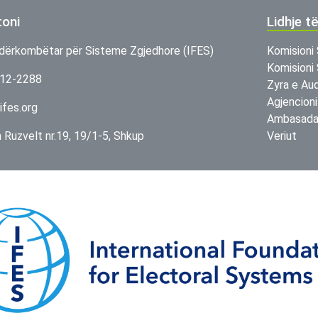
toni
Lidhje t
dërkombëtar për Sisteme Zgjedhore (IFES)
Komisioni 
Komisioni 
312-2288
Zyra e Aud
Agjencioni
ifes.org
Ambasada 
in Ruzvelt nr.19, 19/1-5, Shkup
Veriut