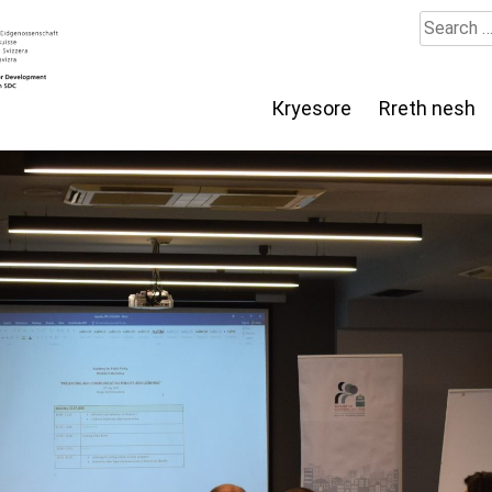
Search
for:
Кryesore
Rreth nesh