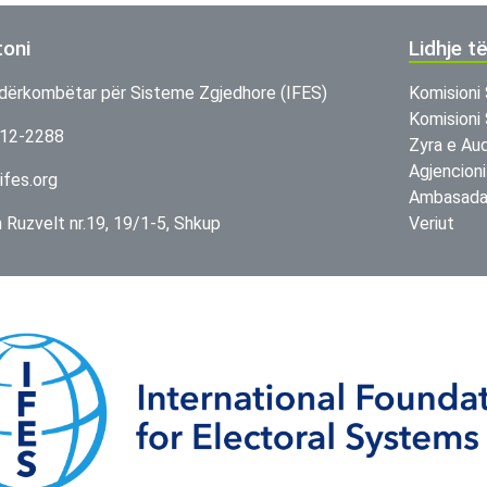
toni
Lidhje t
dërkombëtar për Sisteme Zgjedhore (IFES)
Komisioni 
Komisioni 
312-2288
Zyra e Aud
Agjencioni
ifes.org
Ambasada 
in Ruzvelt nr.19, 19/1-5, Shkup
Veriut