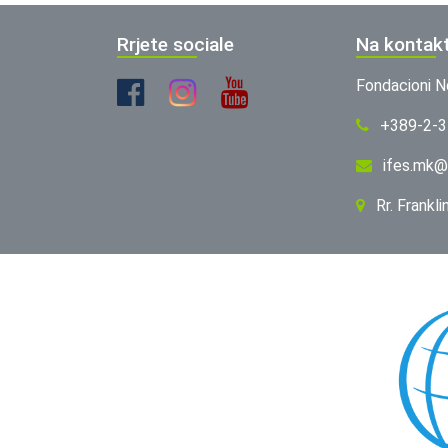
Rrjete sociale
Na kontak
Fondacioni N
+389-2-
ifes.mk@
Rr. Frankl