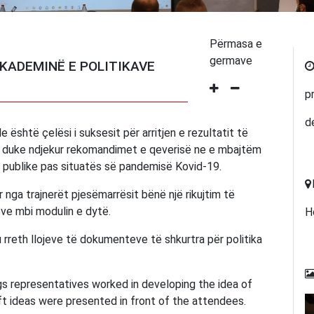
Përmasa e
germave
KADEMINË E POLITIKAVE
p
d
është çelësi i suksesit për arritjen e rezultatit të
he duke ndjekur rekomandimet e qeverisë ne e mbajtëm
e publike pas situatës së pandemisë Kovid-19.
 nga trajnerët pjesëmarrësit bënë një rikujtim të
ëve mbi modulin e dytë.
H
rreth llojeve të dokumenteve të shkurtra për politika
gs representatives worked in developing the idea of
aft ideas were presented in front of the attendees.