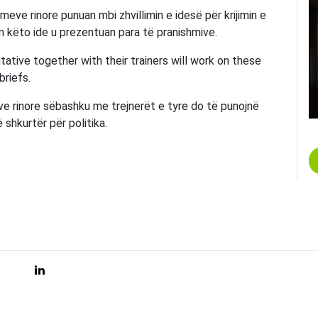
eve rinore punuan mbi zhvillimin e idesë për krijimin e
n këto ide u prezentuan para të pranishmive.
ative together with their trainers will work on these
briefs.
e rinore sëbashku me trejnerët e tyre do të punojnë
 shkurtër për politika.