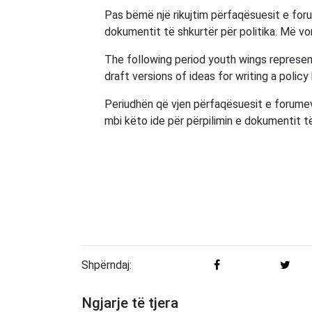
Pas bëmë një rikujtim përfaqësuesit e forum
dokumentit të shkurtër për politika. Më vo
The following period youth wings represent
draft versions of ideas for writing a policy 
Periudhën që vjen përfaqësuesit e forumev
mbi këto ide për përpilimin e dokumentit të
Shpërndaj:
Ngjarje të tjera