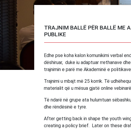
TRAJNIM BALLË PËR BALLË ME A
PUBLIKE
Edhe pse koha kalon komunikimi verbal ende 
dëshiruar, duke iu adaptuar rrethanave d
trajnimin e parë me Akademinë e politikav
Trajnimi u mbajt më 25 korrik. Të udhëhequr
materialit që u mësua gjatë online vebinar
Të ndarë në grupe ata hulumtuan sëbashku 
dhe rëndësinë e tyre.
After getting back in shape the youth win
creating a policy brief. Later on these dr