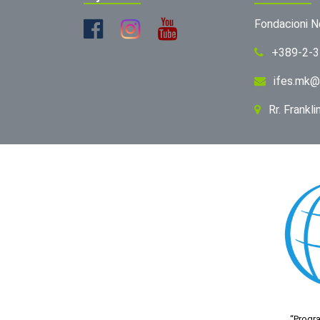
Fondacioni N
+389-2-
ifes.mk@
Rr. Frankl
“Progra