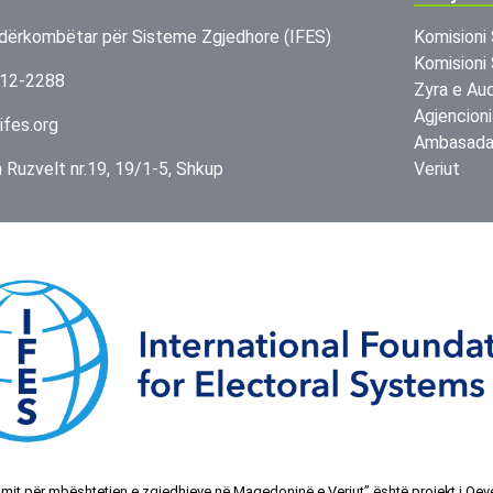
dërkombëtar për Sisteme Zgjedhore (IFES)
Komisioni 
Komisioni 
312-2288
Zyra e Aud
Agjencioni
ifes.org
Ambasada 
in Ruzvelt nr.19, 19/1-5, Shkup
Veriut
mit për mbështetjen e zgjedhjeve në Maqedoninë e Veriut” është projekt i Qev