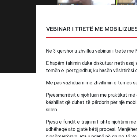
VEBINAR I TRETË ME MOBILIZUE
Në 3 qershor u zhvillua vebinari i tretë me 
E hapëm takimin duke diskutuar rreth asaj se
temën e përzgjedhur, ku hasën vështirësi dh
Më pas vazhduam me zhvillimin e temës së k
Pjeësmarrësit u njohtuan me praktikat më e
këshillat që duhet të përdorin për një mob
sillen.
Pjesa e fundit e trajnimit ishte njohtimi me
udhëheqë ato gjatë këtij procesi. Menjëhe
pjesëmarrësve, ata u ndanë në grupe të vo