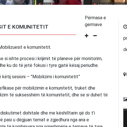
Përmasa e
germave
SIT E KOMUNITETIT
p
Mobilizuesit e komunitetit.
d
 si ishte procesi i krijimit të planeve për monitorim,
e ku do të jetë fokusi i tyre gjatë kësaj periudhe.
ëtij sesioni – ”Mobilizimi i komunitetit”
fikase për mobilizimin e komunitetit, truket dhe
ilizim të suksesshëm të komunitetit, dhe se si duhet të
 diskutimet dixhitale dhe me këshilltarin që do t’i
rë pasi u dëgjuan temat e zgjedhura nga ana e
gla të kombinuara nga ngjashmëria e temave të tyre