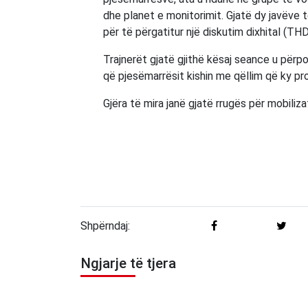
dhe planet e monitorimit. Gjatë dy javëve
për të përgatitur një diskutim dixhital (THD
Trajnerët gjatë gjithë kësaj seance u përp
që pjesëmarrësit kishin me qëllim që ky pro
Gjëra të mira janë gjatë rrugës për mobiliz
Shpërndaj:
Ngjarje të tjera