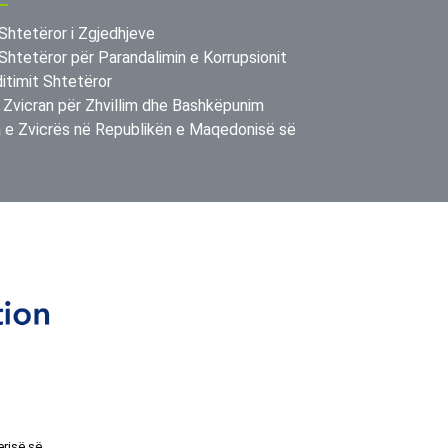
Shtetëror i Zgjedhjeve
Shtetëror për Parandalimin e Korrupsionit
itimit Shtetëror
 Zvicran për Zhvillim dhe Bashkëpunim
e Zvicrës në Republikën e Maqedonisë së
erisë së