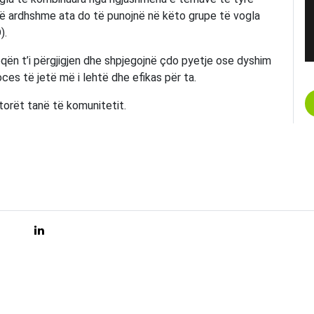
 të ardhshme ata do të punojnë në këto grupe të vogla
).
oqën t’i përgjigjen dhe shpjegojnë çdo pyetje ose dyshim
ces të jetë më i lehtë dhe efikas për ta.
atorët tanë të komunitetit.