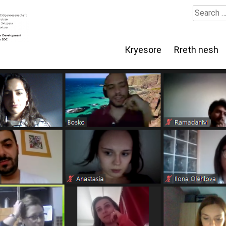
Search
for:
Кryesore
Rreth nesh