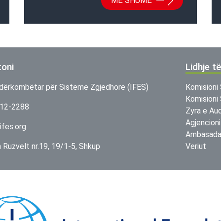
MË SHUMË
toni
Lidhje t
dërkombëtar për Sisteme Zgjedhore (IFES)
Komisioni 
Komisioni 
312-2288
Zyra e Aud
Agjencioni
ifes.org
Ambasada 
in Ruzvelt nr.19, 19/1-5, Shkup
Veriut