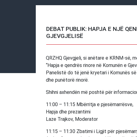
DEBAT PUBLIK: HAPJA E NJË QE
GJEVGJELISË
QRZHQ Gjevgjeli, si anëtare e KRNM-së, m
“Hapja e qendrës rinore në Komunën e Gjevg
Panelistë do të jenë kryetari i Komunës së
dhe punëtorë rinorë.
Shihni axhendën më poshtë për informacio
11:00 – 11:15 Mbërritja e pjesëmarrësve,
Hapja dhe prezantimi
Laze Trajkov, Moderator
11:15 – 11:30 Zbatimi i Ligjit për pjesëmarrj