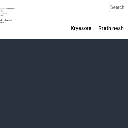
Search
for:
Кryesore
Rreth nesh