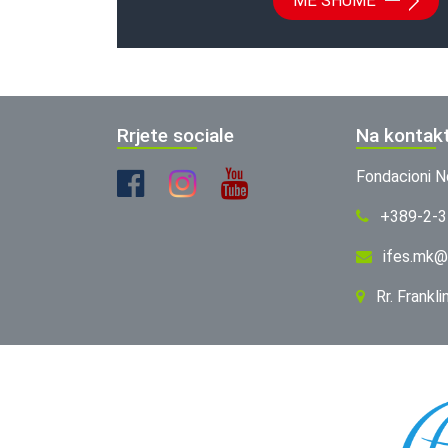
MË SHUMË
Rrjete sociale
Na kontak
Fondacioni N
+389-2-
ifes.mk@
Rr. Frankl