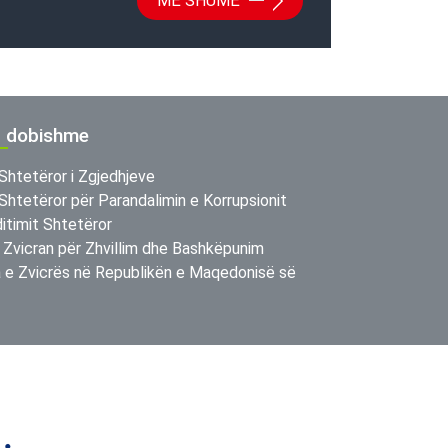
MË SHUMË
ë dobishme
Shtetëror i Zgjedhjeve
Shtetëror për Parandalimin e Korrupsionit
itimit Shtetëror
 Zvicran për Zhvillim dhe Bashkëpunim
e Zvicrës në Republikën e Maqedonisë së