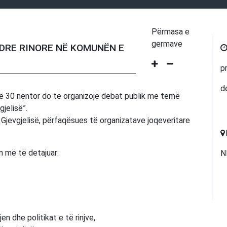
Përmasa e
germave
NDRE RINORE NË KOMUNËN E
p
d
ë 30 nëntor do të organizojë debat publik me temë
jelisë”.
 Gjevgjelisë, përfaqësues të organizatave joqeveritare
n më të detajuar:
N
en dhe politikat e të rinjve,