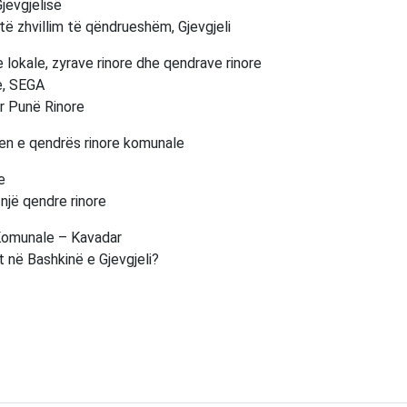
jevgjelisë
të zhvillim të qëndrueshëm, Gjevgjeli
e lokale, zyrave rinore dhe qendrave rinore
re, SEGA
ër Punë Rinore
en e qendrës rinore komunale
e
një qendre rinore
 Komunale – Kavadar
t në Bashkinë e Gjevgjeli?