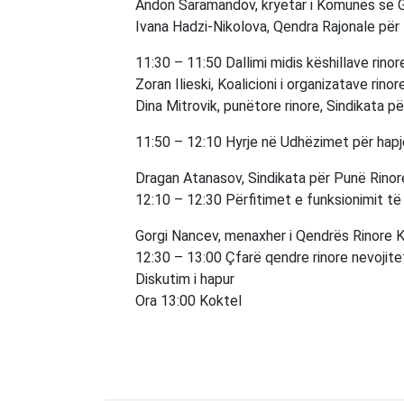
Andon Saramandov, kryetar i Komunës së G
Ivana Hadzi-Nikolova, Qendra Rajonale për 
11:30 – 11:50 Dallimi midis këshillave rinor
Zoran Ilieski, Koalicioni i organizatave rino
Dina Mitrovik, punëtore rinore, Sindikata p
11:50 – 12:10 Hyrje në Udhëzimet për hapj
Dragan Atanasov, Sindikata për Punë Rinor
12:10 – 12:30 Përfitimet e funksionimit të 
Gorgi Nancev, menaxher i Qendrës Rinore
12:30 – 13:00 Çfarë qendre rinore nevojite
Diskutim i hapur
Ora 13:00 Koktel