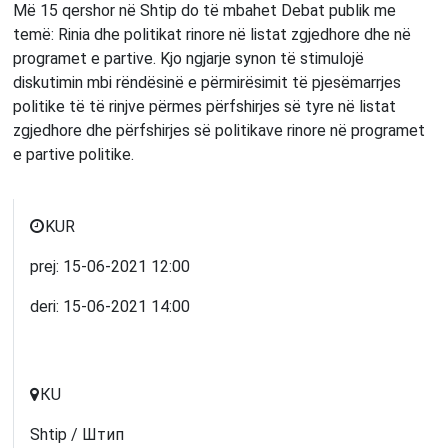
Më 15 qershor në Shtip do të mbahet Debat publik me
temë: Rinia dhe politikat rinore në listat zgjedhore dhe në
programet e partive. Kjo ngjarje synon të stimulojë
diskutimin mbi rëndësinë e përmirësimit të pjesëmarrjes
politike të të rinjve përmes përfshirjes së tyre në listat
zgjedhore dhe përfshirjes së politikave rinore në programet
e partive politike.
KUR
prej:
15-06-2021
12:00
deri:
15-06-2021
14:00
КU
Shtip / Штип