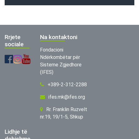
Rrjete
Na kontaktoni
sociale
Fondacioni
Ndërkombëtar për
Sisteme Zgjedhore
(IFES)
+389-2-312-2288
ifes.mk@ifes.org
Rr. Franklin Ruzvelt
nr.19, 19/1-5, Shkup
Lidhje të
dobishme