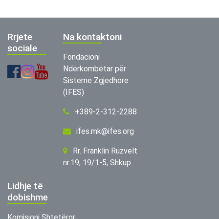
Rrjete
Na kontaktoni
sociale
Fondacioni
Ndërkombëtar për
Sisteme Zgjedhore
(IFES)
+389-2-312-2288
ifes.mk@ifes.org
Rr. Franklin Ruzvelt
nr.19, 19/1-5, Shkup
Lidhje të
dobishme
Komisioni Shtetëror