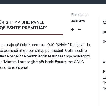
Përmasa e
germave
ËR SHTYP DHE PANEL
 QË ËSHTË PREMTUAR”
p
d
alizohet ajo që është premtuar, OJQ “KHAM” Dellçevë do
cë përfundimtare për shtyp për mediat. Qëllimi është
ile të panelit të përmbledhin rezultatet nga monitorimi
hor “Miratimi i strategjisë për bashkëpunim me OSHC
ënë të realizohet.
Р
Д
“
"