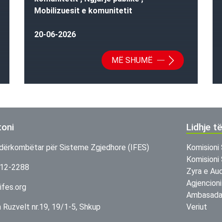
Mobilizuesit e komunitetit
20-06-2026
MË SHUMË
toni
Lidhje t
dërkombëtar për Sisteme Zgjedhore (IFES)
Komisioni 
Komisioni 
312-2288
Zyra e Aud
Agjencioni
ifes.org
Ambasada 
in Ruzvelt nr.19, 19/1-5, Shkup
Veriut