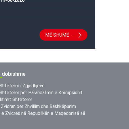
19-06-2026
MË SHUMË
ë dobishme
Shtetëror i Zgjedhjeve
Shtetëror për Parandalimin e Korrupsionit
itimit Shtetëror
 Zvicran për Zhvillim dhe Bashkëpunim
e Zvicrës në Republikën e Maqedonisë së