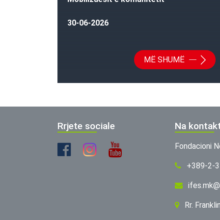
30-06-2026
MË SHUMË
Rrjete sociale
Na kontak
Fondacioni N
+389-2-
ifes.mk@
Rr. Frankl