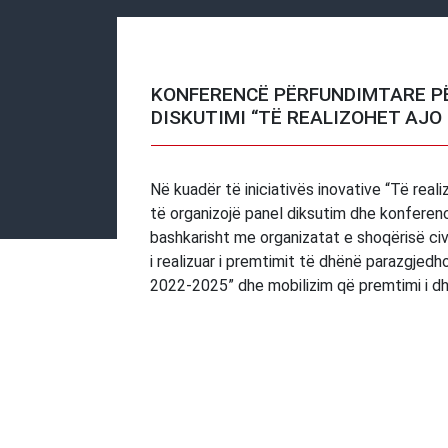
KONFERENCË PËRFUNDIMTARE P
DISKUTIMI “TË REALIZOHET AJO
Në kuadër të iniciativës inovative “Të re
të organizojë panel diksutim dhe konferen
bashkarisht me organizatat e shoqërisë civ
i realizuar i premtimit të dhënë parazgjed
2022-2025” dhe mobilizim që premtimi i dh