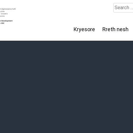
Search
for:
Кryesore
Rreth nesh