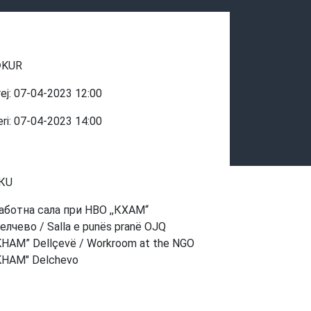
KUR
rej:
07-04-2023
12:00
eri:
07-04-2023
14:00
КU
аботна сала при НВО ,,КХАМ“
елчево / Salla e punës pranë OJQ
KHAM” Dellçevë / Workroom at the NGO
KHAM" Delchevo