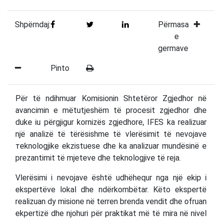
Shpërndaj:
Përmasa
e
germave
Pinto
Për të ndihmuar Komisionin Shtetëror Zgjedhor në
avancimin e mëtutjeshëm të procesit zgjedhor dhe
duke iu përgjigur kornizës zgjedhore, IFES ka realizuar
një analizë të tërësishme të vlerësimit të nevojave
тeknologjike ekzistuese dhe ka analizuar mundësinë e
prezantimit të mjeteve dhe teknologjive të reja.
Vlerësimi i nevojave është udhëhequr nga një ekip i
ekspertëve lokal dhe ndërkombëtar. Këto ekspertë
realizuan dy misione në terren brenda vendit dhe ofruan
ekpertizë dhe njohuri për praktikat më të mira në nivel