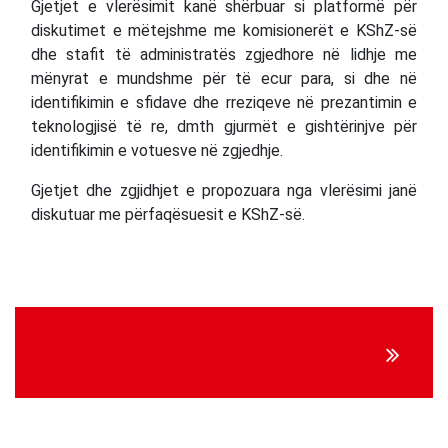
Gjetjet e vlerësimit kanë shërbuar si platformë për
diskutimet e mëtejshme me komisionerët e KShZ-së
dhe stafit të administratës zgjedhore në lidhje me
mënyrat e mundshme për të ecur para, si dhe në
identifikimin e sfidave dhe rreziqeve në prezantimin e
teknologjisë të re, dmth gjurmët e gishtërinjve për
identifikimin e votuesve në zgjedhje.
Gjetjet dhe zgjidhjet e propozuara nga vlerësimi janë
diskutuar me përfaqësuesit e KShZ-së.
Continue
Reading