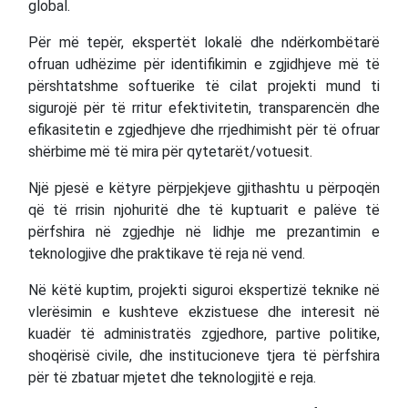
global.
Për më tepër, ekspertët lokalë dhe ndërkombëtarë
ofruan udhëzime për identifikimin e zgjidhjeve më të
përshtatshme softuerike të cilat projekti mund ti
sigurojë për të rritur efektivitetin, transparencën dhe
efikasitetin e zgjedhjeve dhe rrjedhimisht për të ofruar
shërbime më të mira për qytetarët/votuesit.
Një pjesë e këtyre përpjekjeve gjithashtu u përpoqën
që të rrisin njohuritë dhe të kuptuarit e palëve të
përfshira në zgjedhje në lidhje me prezantimin e
teknologjive dhe praktikave të reja në vend.
Në këtë kuptim, projekti siguroi ekspertizë teknike në
vlerësimin e kushteve ekzistuese dhe interesit në
kuadër të administratës zgjedhore, partive politike,
shoqërisë civile, dhe institucioneve tjera të përfshira
për të zbatuar mjetet dhe teknologjitë e reja.