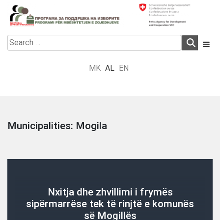
Skip
to
content
Electoral Support Programme
Electoral Support Programme
Search
for:
MK
AL
EN
Municipalities:
Mogila
Nxitja dhe zhvillimi i frymës
sipërmarrëse tek të rinjtë e komunës
së Mogillës