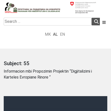
Skip
to
content
Electoral Support Programme
Electoral Support Programme
Search
for:
MK
AL
EN
Subject:
55
Informacion mbi Propozimin Projektin “Digjitalizimi i
Karteles Evropiane Rinore “