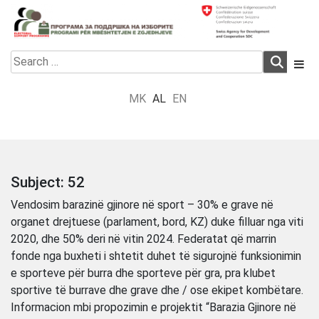
Skip
to
content
Electoral Support Programme
Electoral Support Programme
Search
for:
MK
AL
EN
Subject:
52
Vendosim barazinë gjinore në sport – 30% e grave në
organet drejtuese (parlament, bord, KZ) duke filluar nga viti
2020, dhe 50% deri në vitin 2024. Federatat që marrin
fonde nga buxheti i shtetit duhet të sigurojnë funksionimin
e sporteve për burra dhe sporteve për gra, pra klubet
sportive të burrave dhe grave dhe / ose ekipet kombëtare.
Informacion mbi propozimin e projektit “Barazia Gjinore në