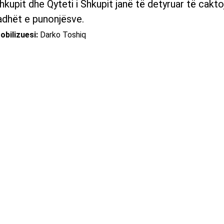
hkupit dhe Qyteti i Shkupit janë të detyruar të cakto
adhët e punonjësve.
obilizuesi:
Darko Toshiq