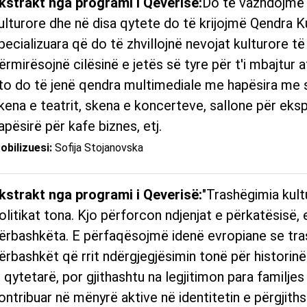
kstrakt nga programi i Qeverisë:
Do të vazhdojmë 
ulturore dhe në disa qytete do të krijojmë Qendra Ku
pecializuara që do të zhvillojnë nevojat kulturore të
ërmirësojnë cilësinë e jetës së tyre për t'i mbajtur 
to do të jenë qendra multimediale me hapësira me s
kena e teatrit, skena e koncerteve, sallone për eksp
apësirë ​​për kafe biznes, etj.
obilizuesi:
Sofija Stojanovska
kstrakt nga programi i Qeverisë:
"Trashëgimia kultu
olitikat tona. Kjo përforcon ndjenjat e përkatësisë, 
ërbashkëta. E përfaqësojmë idenë evropiane se tras
ërbashkët që rrit ndërgjegjësimin tonë për historinë
i qytetarë, por gjithashtu na legjitimon para familje
ontribuar në mënyrë aktive në identitetin e përgjit