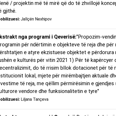
denë / projektin më të mirë që do të zhvillojë konce
ë gjithë.
obilizuesi:
Jallçën Nexhipov
kstrakt nga programi i Qeverisë:
"Propozim-vendim
rogramin për ndërtimin e objekteve të reja dhe për r
ërshtatjen e atyre ekzistuese objektet e përdorura
ushën e kulturës për vitin 2021 1) Për të kapërcyer
ecentralizimit, do të rrisim bllok dotacionet për të 
nstitucionit lokal, mjete për mirëmbajtjen aktuale dh
nvestime të reja, me qëllim përmirësimin e gjendjes
ulturore vendore dhe funksionalitetin e tyre"
obilizuesi:
Liljana Tançeva