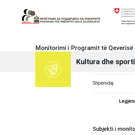
Skip
to
content
Electoral Support Programme
Electoral Support Programme
Monitorimi i Programit të Qeveris
Kultura dhe sport
Shpërndaj:
Legjen
Subjekti i monito