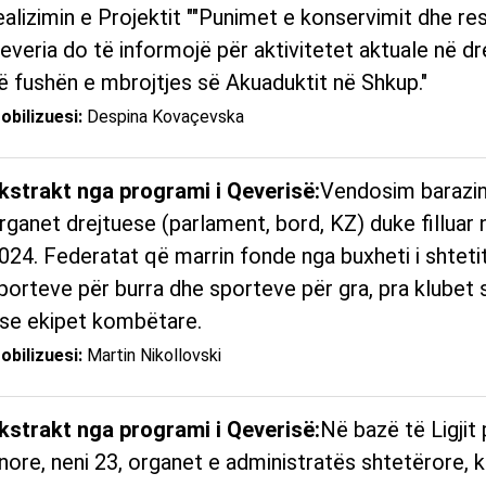
ealizimin e Projektit ""Punimet e konservimit dhe re
everia do të informojë për aktivitetet aktuale në dr
ë fushën e mbrojtjes së Akuaduktit në Shkup."
obilizuesi:
Despina Kovaçevska
kstrakt nga programi i Qeverisë:
Vendosim barazinë
rganet drejtuese (parlament, bord, KZ) duke filluar n
024. Federatat që marrin fonde nga buxheti i shteti
porteve për burra dhe sporteve për gra, pra klubet 
se ekipet kombëtare.
obilizuesi:
Martin Nikollovski
kstrakt nga programi i Qeverisë:
Në bazë të Ligjit
inore, neni 23, organet e administratës shtetërore,