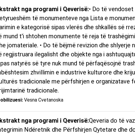
kstrakt nga programi i Qeverisë:
• Do të vendoset 
etyrueshëm të monumenteve nga Lista e monument
arimin e kategorisë sipas vlerës dhe shkallës së rrez
ë mund t'i shtohen monumente të reja të trashëgimi
he jomateriale. • Do të bëjmë revizion dhe shlyerje 
ë regjistruara ilegalisht dhe objekte nga i ashtuquajtu
ipas natyrës së tyre nuk mund të përfaqësojnë trash
bështesim zhvillimin e industrive kulturore dhe krij
ulturës tradicionale me përfshirjen e organizatave f
rijimtarinë tradicionale.
obilizuesi:
Vesna Cvetanoska
kstrakt nga programi i Qeverisë:
Qeveria do të vaz
ntegrimin Ndëretnik dhe Përfshirjen Qytetare dhe d