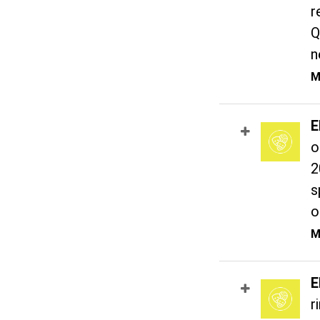
r
Q
n
M
E
o
2
s
o
M
E
r