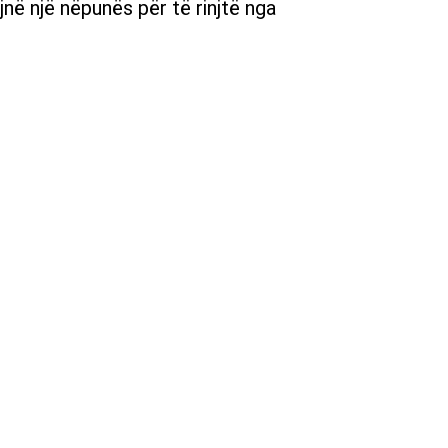
jnë një nëpunës për të rinjtë nga