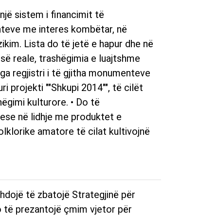
një sistem i financimit të
eve me interes kombëtar, në
ikim. Lista do të jetë e hapur dhe në
së reale, trashëgimia e luajtshme
nga regjistri i të gjitha monumenteve
ri projekti ""Shkupi 2014"", të cilët
ëgimi kulturore. • Do të
uese në lidhje me produktet e
olklorike amatore të cilat kultivojnë
hdojë të zbatojë Strategjinë për
o të prezantojë çmim vjetor për