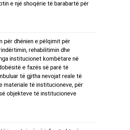
ptin e një shoqërie të barabartë për
 për dhënien e pëlqimit për
indërtimin, rehabilitimin dhe
 nga institucionet kombëtare në
 dobësitë e fazës së parë të
mbuluar të gjitha nevojat reale të
e materiale të institucioneve, për
 së objekteve të institucioneve