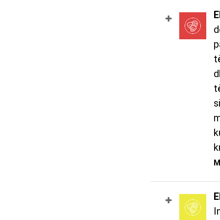
E
d
p
t
d
t
s
m
k
k
M
E
I