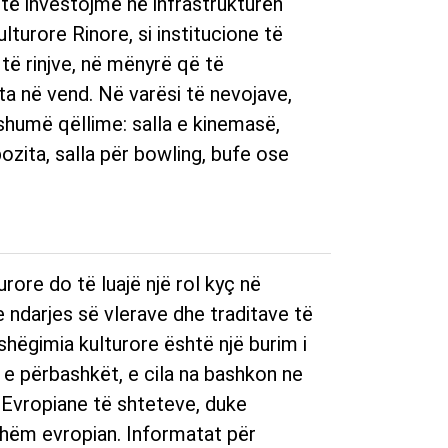
të investojmë në infrastrukturën
lturore Rinore, si institucione të
 të rinjve, në mënyrë që të
ata në vend. Në varësi të nevojave,
humë qëllime: salla e kinemasë,
ozita, salla për bowling, bufe ose
rore do të luajë një rol kyç në
e ndarjes së vlerave dhe traditave të
hëgimia kulturore është një burim i
 e përbashkët, e cila na bashkon ne
s Evropiane të shteteve, duke
hshëm evropian. Informatat për