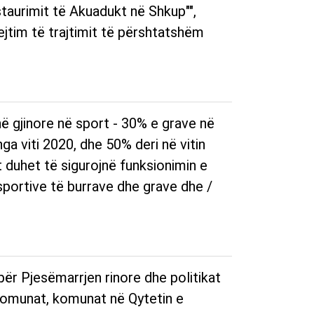
staurimit të Akuadukt në Shkup"",
ejtim të trajtimit të përshtatshëm
 gjinore në sport - 30% e grave në
ga viti 2020, dhe 50% deri në vitin
t duhet të sigurojnë funksionimin e
sportive të burrave dhe grave dhe /
 për Pjesëmarrjen rinore dhe politikat
 komunat, komunat në Qytetin e