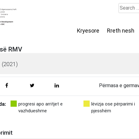
Search
for:
Кryesore
Rreth nesh
ë së RMV
i
(2021)
Përmasa e germav
da:
progresi apo arritjet e
lëvizja ose përparimi i
vazhdueshme
pjesshëm
rimit