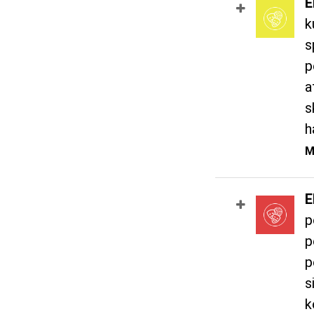
E
k
s
p
a
s
h
M
E
p
p
p
s
k