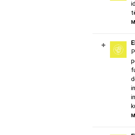
i
t
M
E
P
p
f
d
i
i
k
M