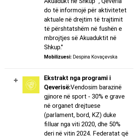
Akuadukt në Shkup"", Qeveria
do të informojë për aktivitetet
aktuale në drejtim të trajtimit
të përshtatshëm në fushën e
mbrojtjes së Akuaduktit në
Shkup."
Mobilizuesi:
Despina Kovaçevska
Ekstrakt nga programi i
Qeverisë:
Vendosim barazinë
gjinore në sport - 30% e grave
në organet drejtuese
(parlament, bord, KZ) duke
filluar nga viti 2020, dhe 50%
deri në vitin 2024. Federatat që