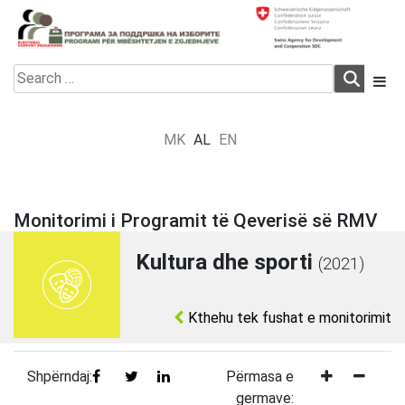
Skip
to
content
Electoral Support Programme
Electoral Support Programme
Search
for:
MK
AL
EN
Monitorimi i Programit të Qeverisë së RMV
Kultura dhe sporti
(2021)
Kthehu tek fushat e monitorimit
Shpërndaj:
Përmasa e
germave: