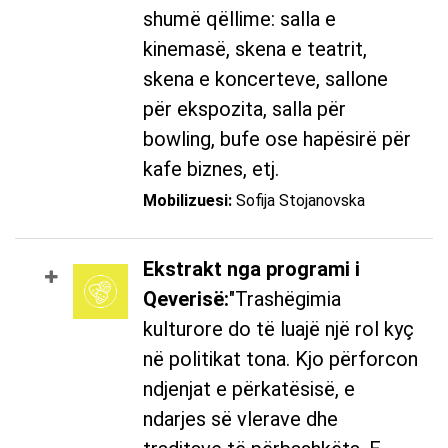
shumë qëllime: salla e
kinemasë, skena e teatrit,
skena e koncerteve, sallone
për ekspozita, salla për
bowling, bufe ose hapësirë ​​për
kafe biznes, etj.
Mobilizuesi:
Sofija Stojanovska
Ekstrakt nga programi i
Qeverisë:
"Trashëgimia
kulturore do të luajë një rol kyç
në politikat tona. Kjo përforcon
ndjenjat e përkatësisë, e
ndarjes së vlerave dhe