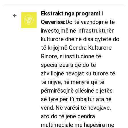
Ekstrakt nga programi i
Qeverisë:
Do të vazhdojmë të
investojmë në infrastrukturën
kulturore dhe në disa qytete do
të krijojmë Qendra Kulturore
Rinore, si institucione të
specializuara që do të
zhvillojnë nevojat kulturore të
të rinjve, në mënyrë që të
përmirësojnë cilësinë e jetës
së tyre për t'i mbajtur ata në
vend. Në varësi të nevojave,
ato do të jenë qendra
multimediale me hapësira me