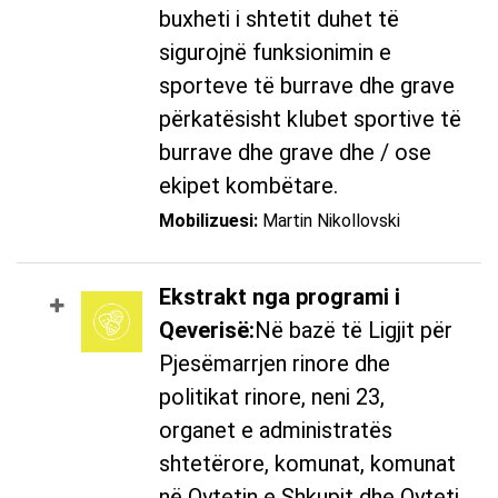
buxheti i shtetit duhet të
sigurojnë funksionimin e
sporteve të burrave dhe grave
përkatësisht klubet sportive të
burrave dhe grave dhe / ose
ekipet kombëtare.
Mobilizuesi:
Martin Nikollovski
Ekstrakt nga programi i
Qeverisë:
Në bazë të Ligjit për
Pjesëmarrjen rinore dhe
politikat rinore, neni 23,
organet e administratës
shtetërore, komunat, komunat
në Qytetin e Shkupit dhe Qyteti