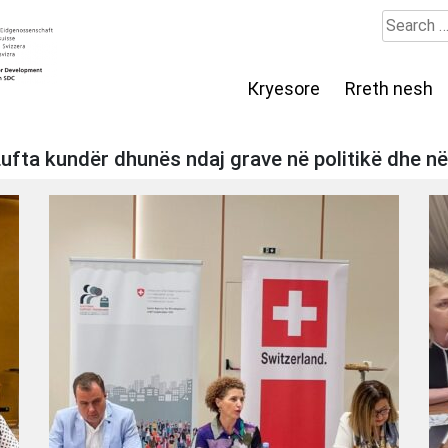
Search
for:
Кryesore
Rreth nesh
- Lufta kundër dhunës ndaj grave në politikë dhe n