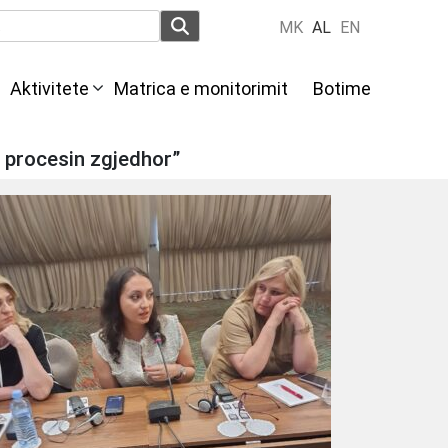
MK
AL
EN
Aktivitete
Мatrica e monitorimit
Botime
ë procesin zgjedhor”