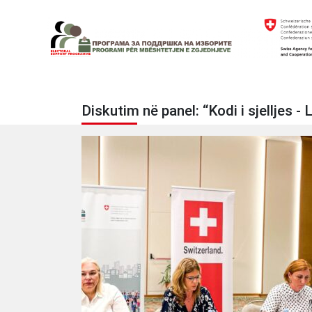
Skip
to
content
Electoral Support Programme
Electoral Support Programme
Diskutim në panel: “Kodi i sjelljes 