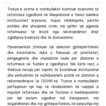
Tryeza e sotme e rrumbullakët kushtuar avancimit të
reformave zgjedhore në Maqedoninë e Veriut bashkoi
institucionet kryesore, trupat mbikëqyrës, partitë
politike dhe shoqërinë civile, me qëllim që agjenda
reformuese të lëvizë nga rekomandimet drejt
zgjidhjeve konkrete dhe të zbatueshme.
Pjesëmarrësit zhvilluan një diskutim gjithëpërfshirës
dhe konstruktiv, duke u fokusuar në prioritetet,
përgjegjësitë dhe mundësitë reale për zbatimin e
reformave në fushën e zgjedhjeve. Me këtë rast, u
theksua nevoja për veprim të koordinuar institucional
dhe përkushtim të vazhdueshëm politik në zbatimin e
rekomandimeve të ODIHR-së. Tryeza e rrumbullakët
përfaqëson një hap të rëndësishëm në ruajtjen e
impulsit reformues dhe në forcimin e bashkëpunimit
për një sistem zgjedhor më transparent, më
llogaridhënës dhe më gjithëpërfshirës, në përputhje me