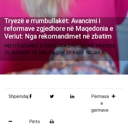
Tryezë e rrumbullakët: Avancimi i
reformave zgjedhore në Maqedonia e
Veriut: Nga rekomandimet në zbatim
INSTITUCIONET E FORCUARA ZHVILLOJNË PROCESE
ZGJEDHORE TË DREJTA DHE EFIKASE
,
NGJARJE
Shpërndaj:
Përmasa
e
germave
Pinto