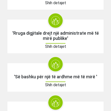
Shih detajet
'Rruga digjitale drejt një administrate më të
mirë publike'
Shih detajet
'Së bashku për një të ardhme më të mirë '
Shih detajet