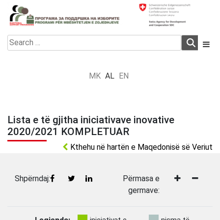
Skip
to
content
Electoral Support Programme
Electoral Support Programme
Search
for:
MK
AL
EN
Lista e të gjitha iniciativave inovative
2020/2021 KOMPLETUAR
Kthehu në hartën e Maqedonisë së Veriut
Shpërndaj:
Përmasa e
germave: