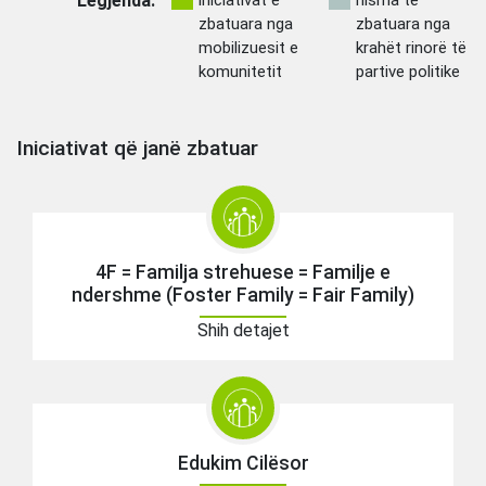
Legjenda:
iniciativat e
nisma të
zbatuara nga
zbatuara nga
mobilizuesit e
krahët rinorë të
komunitetit
partive politike
Iniciativat që janë zbatuar
4F = Familja strehuese = Familje e
ndershme (Foster Family = Fair Family)
Shih detajet
Edukim Cilësor