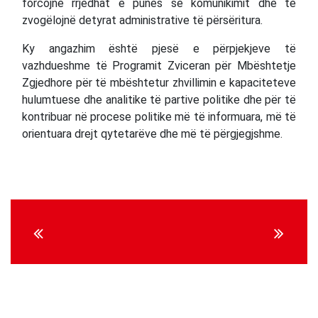
forcojnë rrjedhat e punës së komunikimit dhe të
zvogëlojnë detyrat administrative të përsëritura.
Ky angazhim është pjesë e përpjekjeve të
vazhdueshme të Programit Zviceran për Mbështetje
Zgjedhore për të mbështetur zhvillimin e kapaciteteve
hulumtuese dhe analitike të partive politike dhe për të
kontribuar në procese politike më të informuara, më të
orientuara drejt qytetarëve dhe më të përgjegjshme.
Continue
Reading