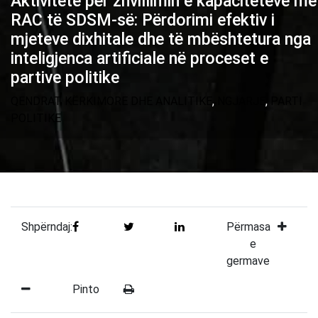
Aktivitete për zhvillimin e kapaciteteve me
RAC të SDSM-së: Përdorimi efektiv i
mjeteve dixhitale dhe të mbështetura nga
inteligjenca artificiale në proceset e
partive politike
QENDRAT KËRKIMORE DHE ANALITIKE
,
NGJARJE
,
PARTI
POLITIKE
Shpërndaj:
Përmasa
e
germave
Pinto