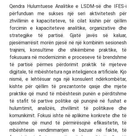
Qendra Hulumtuese Analitike e LSDM-së dhe IFES-i
përfunduan me sukses një seri aktivitetesh për
zhvillimin e kapaciteteve, të cilat kishin për qëllim
forcimin e kapaciteteve analitike, organizative dhe
strategjike të partisë. Gjatë javës së kaluar,
pjesëmarrësit morën pjesë në një kombinim sesionesh
trajnimi, konsultime dhe shkëmbime praktike, të
fokusuara në modernizimin e proceseve të brendshme
të partisë përmes përdorimit praktik të mjeteve
digjitale, të mbështetura nga inteligjenca artificiale. Kjo
nismë, e lehtësuar nga një konsulent ndërkombëtar,
kishte për qëllim të prezantonte qasje dhe mjete
praktike që mund të mbështesin punën e përditshme
të stafit të partive politike që punojnë në fushat e
hulumtimit, analizës, zhvillimit të politikave dhe
komunikimit. Fokusi ishte në aplikime konkrete dhe të
qasshme që mund të përmirësojnë efikasitetin, të
mbështesin vendimmarrjen e bazuar në fakte, të