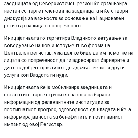
заедницата од Североисточен регион ќе организира
настан со таргет членови на заедницата и ќе отвори
дискусија за важноста за основање на Национален
регистар за лица со попреченост.
Иницијативата го таргетира Владиното ветување за
воведување на нов инструмент во форма на
Централен регистар, чија цел ќе биде да им помогне на
лицата со попреченост да ги адресираат бариерите и
да го подобрат пристапот до здравствени, и други
услуги кои Владата ги нуди.
Иницијативата ќе ја мобилизира заедницата и
останатите таргет групи во насока на барање
информации од релевантните институции за
постигнатиот прогрес, одговорност од Владата и ќе ја
информира јавноста за бенефитите и позитивниот
импакт од овој Регистар.