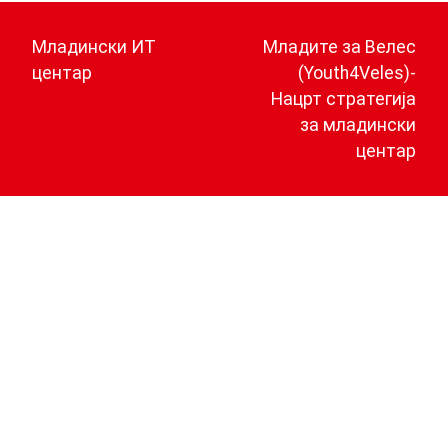
Навигација
на
Младински ИТ
Младите за Велес
напис
центар
(Youth4Veles)-
Нацрт стратегија
за младински
центар