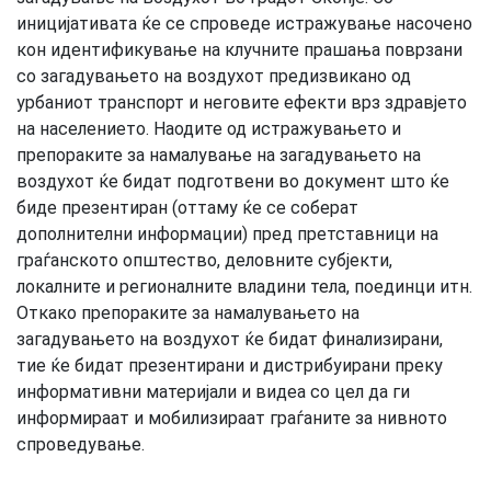
иницијативата ќе се спроведе истражување насочено
кон идентификување на клучните прашања поврзани
со загадувањето на воздухот предизвикано од
урбаниот транспорт и неговите ефекти врз здравјето
на населението. Наодите од истражувањето и
препораките за намалување на загадувањето на
воздухот ќе бидат подготвени во документ што ќе
биде презентиран (оттаму ќе се соберат
дополнителни информации) пред претставници на
граѓанското општество, деловните субјекти,
локалните и регионалните владини тела, поединци итн.
Откако препораките за намалувањето на
загадувањето на воздухот ќе бидат финализирани,
тие ќе бидат презентирани и дистрибуирани преку
информативни материјали и видеа со цел да ги
информираат и мобилизираат граѓаните за нивното
спроведување.