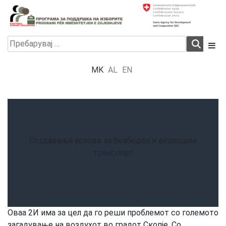
Skip
to
content
Electoral Support Programme
Electoral Support Programme
Пребарувај
за:
MK
AL
EN
Создавање услови за безбеден и еколошки
транспорт
Овaa 2И има за цел да го реши проблемот со големото
загадување на воздухот во градот Скопје. Со