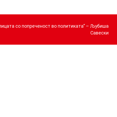
 лицата со попреченост во политиката“ – Љубиша
Савески