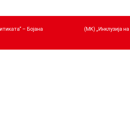
итиката“ – Бојана
(MK) „Инклузија н