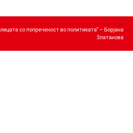
а лицата со попреченост во политиката“ – Борјана
Златанова