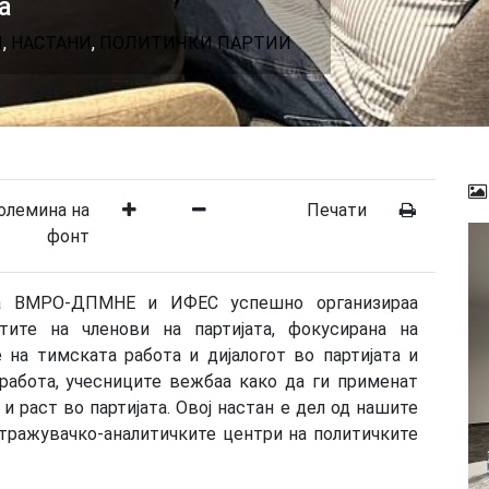
а
И
,
НАСТАНИ
,
ПОЛИТИЧКИ ПАРТИИ
олемина на
Печати
фонт
 на ВМРО-ДПМНЕ и ИФЕС успешно организираа
тите на членови на партијата, фокусирана на
 на тимската работа и дијалогот во партијата и
работа, учесниците вежбаа како да ги применат
и раст во партијата. Овој настан е дел од нашите
тражувачко-аналитичките центри на политичките