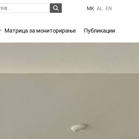
вај
MK
AL
EN
Матрица за мониторирање
Публикации