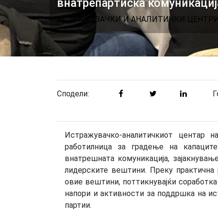
внатрепартиска комуникациј
ИСТРАЖУВАЧКИ И АНАЛИТИЧКИ ЦЕНТР
Сподели:
Г
Истражувачко-аналитичкиот центар
работилница за градење на капаците
внатрешната комуникација, зајакнување
лидерските вештини. Преку практична 
овие вештини, поттикнувајќи соработка 
напори и активности за поддршка на ис
партии.