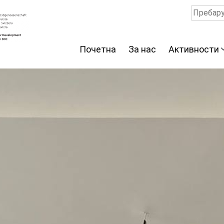
Пребару
за:
Почетна
За нас
Активности