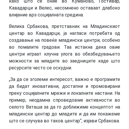
како што се оние во Куманово, Гостивар,
Кавадарци и Велес, несомнено оставаат длабоко
влијание врз социјалната средина.
Велика Србакова, претставник на Младинскиот
центар во Кавадарци, ја нагласи потребата од
создавање на повеќе младински центри, особено
во помалите градови. Таа истакна дека овие
центри играат клучна улога во обезбедувањето
можности за младите во заедниците каде што
ресурсите често се оскудни.
„За да се зголеми интересот, важно е програмите
да бидат иновативни, достапни и промовирани
преку социјалните мрежи и локалните настани. На
пример, неодамна спроведовме активности во
селото Ваташа за да го доближиме концептот на
младински центар до младите и да им покажеме
што се случува во таков центар“, изјави Србакова.