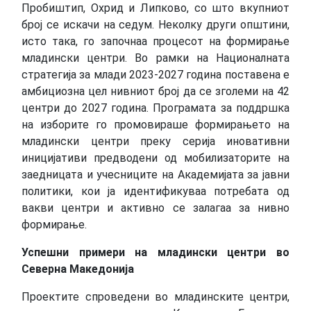
Пробиштип, Охрид и Липково, со што вкупниот
број се искачи на седум. Неколку други општини,
исто така, го започнаа процесот на формирање
младински центри. Во рамки на Националната
стратегија за млади 2023-2027 година поставена е
амбициозна цел нивниот број да се зголеми на 42
центри до 2027 година. Програмата за поддршка
на изборите го промовираше формирањето на
младински центри преку серија иновативни
иницијативи предводени од мобилизаторите на
заедницата и учесниците на Академијата за јавни
политики, кои ја идентификуваа потребата од
вакви центри и активно се залагаа за нивно
формирање.
Успешни примери на младински центри во
Северна Македонија
Проектите спроведени во младинските центри,