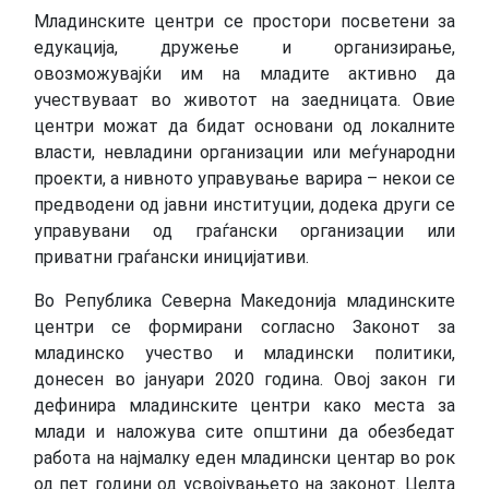
Младинските центри се простори посветени за
едукација, дружење и организирање,
овозможувајќи им на младите активно да
учествуваат во животот на заедницата. Овие
центри можат да бидат основани од локалните
власти, невладини организации или меѓународни
проекти, а нивното управување варира – некои се
предводени од јавни институции, додека други се
управувани од граѓански организации или
приватни граѓански иницијативи.
Во Република Северна Македонија младинските
центри се формирани согласно Законот за
младинско учество и младински политики,
донесен во јануари 2020 година. Овој закон ги
дефинира младинските центри како места за
млади и наложува сите општини да обезбедат
работа на најмалку еден младински центар во рок
од пет години од усвојувањето на законот. Целта