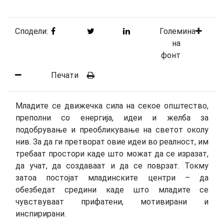
Сподели:
Големина
на
фонт
Печати
Младите се движечка сила на секое општество,
преполни со енергија, идеи и желба за
подобрување и преобликување на светот околу
нив. За да ги претворат овие идеи во реалност, им
требаат простори каде што можат да се изразат,
да учат, да создаваат и да се поврзат. Токму
затоа постојат младинските центри – да
обезбедат средини каде што младите се
чувствуваат прифатени, мотивирани и
инспирирани.