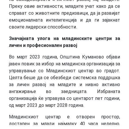
Преку овие активности, младите учат како да се
справат со животните предизвици, да ја развијат
емоционалната интелигенција и да ги зајакнат
своите лидерски способности.
Значајната улога на младинските центри за
личен и професионален развој
Во март 2023 година, Општина Куманово објави
јавен повик за избор на младинска организација за
управување со Младинскиот центар во градот.
Целта беше да се обезбеди системска поддршка
за личен развој на младите и нивно активно
ангажирање во заедницата. Избраната
организација ќе управува со центарот пет години,
од март 2023 до март 2028 година.
Младинскиот центар е отворен простор,
достапен за млади најмалку 40 часа неделно,