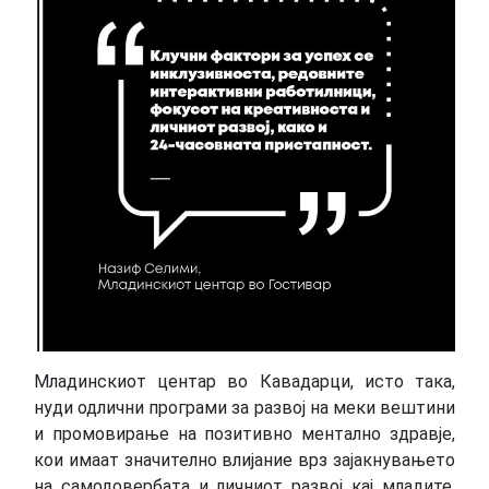
Младинскиот центар во Кавадарци, исто така,
нуди одлични програми за развој на меки вештини
и промовирање на позитивно ментално здравје,
кои имаат значително влијание врз зајакнувањето
на самодовербата и личниот развој кај младите.