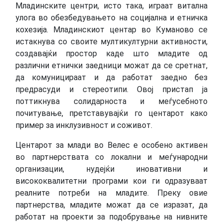
Младинските центри, исто така, играат витална
улога во обезбедувањето на социјална и етничка
кохезија. Младинскиот центар во Куманово се
истакнува со своите мултикултурни активности,
создавајќи простор каде што младите од
различни етнички заедници можат да се сретнат,
да комуницираат и да работат заедно без
предрасуди и стереотипи. Овој пристап ја
поттикнува солидарноста и меѓусебното
почитување, претставувајќи го центарот како
пример за инклузивност и соживот.
Центарот за млади во Велес е особено активен
во партнерствата со локални и меѓународни
организации, нудејќи иновативни и
висококвалитетни програми кои ги одразуваат
реалните потреби на младите. Преку овие
партнерства, младите можат да се изразат, да
работат на проекти за подобрување на нивните