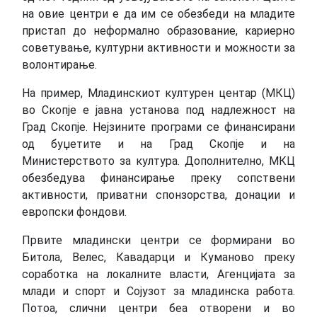
на овие центри е да им се обезбеди на младите
пристап до неформално образование, кариерно
советување, културни активности и можности за
волонтирање.
На пример, Младинскиот културен центар (МКЦ)
во Скопје е јавна установа под надлежност на
Град Скопје. Нејзините програми се финансирани
од буџетите и на Град Скопје и на
Министерството за култура. Дополнително, МКЦ
обезбедува финансирање преку сопствени
активности, приватни спонзорства, донации и
европски фондови.
Првите младински центри се формирани во
Битола, Велес, Кавадарци и Куманово преку
соработка на локалните власти, Агенцијата за
млади и спорт и Сојузот за младинска работа.
Потоа, слични центри беа отворени и во