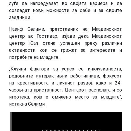
луѓе да напредуваат во својата кариера и да
создадат нови можности за себе и за своите
заедници.
Назиф Селими, претставник на Младинскиот
центар во Гостивар, изјави дека Младинскиот
центар iCan стана успешен преку различни
активности кои се грижат за интересите и
потребите на младите.
„Клучни фактори за успех се инклузивноста,
редовните интерактивни работилници, фокусот
на креативноста и личниот развој, како и 24-
часовната пристапност. Центарот располага и со
игротека, која е омилено место за младите“,
истакна Селими.