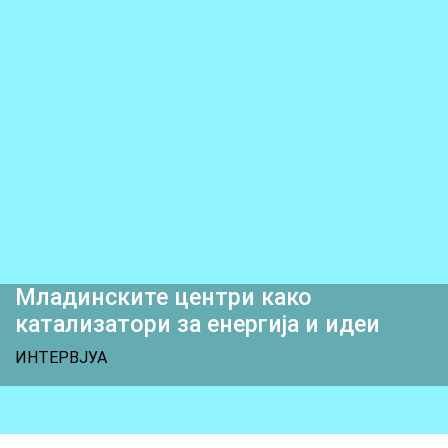
Младинските центри како
катализатори за енергија и идеи
ИНТЕРВЈУА