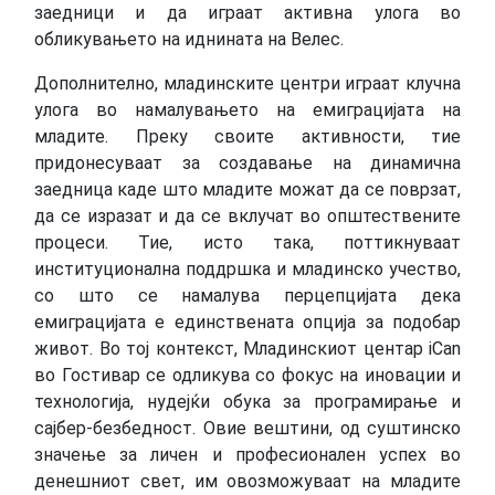
заедници и да играат активна улога во
обликувањето на иднината на Велес.
Дополнително, младинските центри играат клучна
улога во намалувањето на емиграцијата на
младите. Преку своите активности, тие
придонесуваат за создавање на динамична
заедница каде што младите можат да се поврзат,
да се изразат и да се вклучат во општествените
процеси. Тие, исто така, поттикнуваат
институционална поддршка и младинско учество,
со што се намалува перцепцијата дека
емиграцијата е единствената опција за подобар
живот. Во тој контекст, Младинскиот центар iCan
во Гостивар се одликува со фокус на иновации и
технологија, нудејќи обука за програмирање и
сајбер-безбедност. Овие вештини, од суштинско
значење за личен и професионален успех во
денешниот свет, им овозможуваат на младите