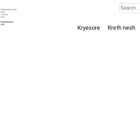
Search
for:
Кryesore
Rreth nesh