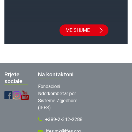
MË SHUMË
Rrjete
Na kontaktoni
sociale
Fondacioni
Ndërkombëtar për
Sisteme Zgjedhore
(IFES)
+389-2-312-2288
ifes.mk@ifes.org