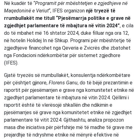
Në kuadër të “
Programit për mbështetjen e zgjedhjeve në
Maqedoninë e Veriut
“, IFES organizon
një tryezë të
rrumbullakët me titull “Pjesëmarrja politike e grave në
zgjedhjet parlamentare të mbajtura në vitin 2024”
, e cila
do të mbahet më 16 shtator 2024, duke filluar nga ora 12,
në hotelin Holidej In në Shkup. Programi për mbështetje të
zgjedhjeve financohet nga Qeveria e Zvicrës dhe zbatohet
nga Fondacioni ndërkombëtar për sistemet zgjedhore
(IFES).
Gjatë tryezës së rrumbullakët, konsulentja ndërkombëtare
për çështjet gjinore,
Florens Ganu
, do të bëjë prezantimin e
raportit për pjesëmarrjen e grave nga komunitetet etnike në
zgjedhjet parlamentare të mbajtura në vitin 2024. Qëllimi i
raportit është të vlerësojë shkallën dhe ndikimin e
pjesëmarrjes së grave nga komunitetet etnike në zgjedhjet
parlamentare të vitit 2024. Gjithashtu, analiza propozon
masa dhe iniciativa për përfshirje më të madhe të grave me
prejardhje të ndryshme etnike në mënyrë efektive në