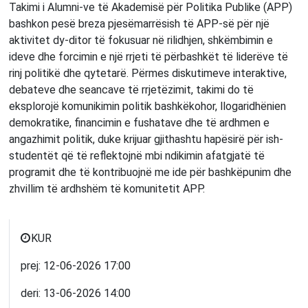
Takimi i Alumni-ve të Akademisë për Politika Publike (APP)
bashkon pesë breza pjesëmarrësish të APP-së për një
aktivitet dy-ditor të fokusuar në rilidhjen, shkëmbimin e
ideve dhe forcimin e një rrjeti të përbashkët të liderëve të
rinj politikë dhe qytetarë. Përmes diskutimeve interaktive,
debateve dhe seancave të rrjetëzimit, takimi do të
eksplorojë komunikimin politik bashkëkohor, llogaridhënien
demokratike, financimin e fushatave dhe të ardhmen e
angazhimit politik, duke krijuar gjithashtu hapësirë ​​për ish-
studentët që të reflektojnë mbi ndikimin afatgjatë të
programit dhe të kontribuojnë me ide për bashkëpunim dhe
zhvillim të ardhshëm të komunitetit APP.
KUR
prej:
12-06-2026
17:00
deri:
13-06-2026
14:00