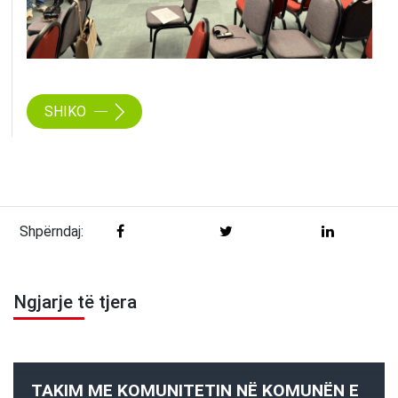
SHIKO
Shpërndaj:
Ngjarje të tjera
TAKIM ME KOMUNITETIN NË KOMUNËN E