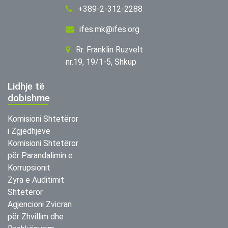
+389-2-312-2288
ifes.mk@ifes.org
Rr. Franklin Ruzvelt
nr.19, 19/1-5, Shkup
Lidhje të
dobishme
Komisioni Shtetëror
i Zgjedhjeve
Komisioni Shtetëror
për Parandalimin e
Korrupsionit
Zyra e Auditimit
Shtetëror
Agjencioni Zvicran
për Zhvillim dhe