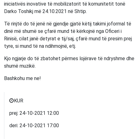
iniciativës inovative të mobilizatorit të komunitetit tonë
Darko Toshikj më 24.10.2021 në Shtip.
Të rinjtë do të jenë në gjendje gjatë këtij takimi joformal të
dinë më shumë se çfarë mund të kërkojnë nga Oficeri i
Rinisë, cilat janë detyrat e tij/saj, çfarë mund të presim prej
tyre, si mund të na ndihmojnë, etj.
Kjo ngjarje do të zbatohet përmes lojërave të ndryshme dhe
shumë muzikë.
Bashkohu me ne!
KUR
prej:
24-10-2021
12:00
deri:
24-10-2021
17:00