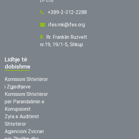
+389-2-312-2288
ifes.mk@ifes.org
Rr. Franklin Ruzvelt
nr.19, 19/1-5, Shkup
Lidhje të
dobishme
Komisioni Shtetëror
i Zgjedhjeve
Komisioni Shtetëror
për Parandalimin e
Korrupsionit
Zyra e Auditimit
Shtetëror
Agjencioni Zvicran
për Zhvillim dhe