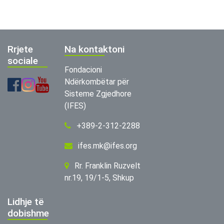
Rrjete
Na kontaktoni
sociale
Fondacioni
Ndërkombëtar për
Sisteme Zgjedhore
(IFES)
+389-2-312-2288
ifes.mk@ifes.org
Rr. Franklin Ruzvelt
nr.19, 19/1-5, Shkup
Lidhje të
dobishme