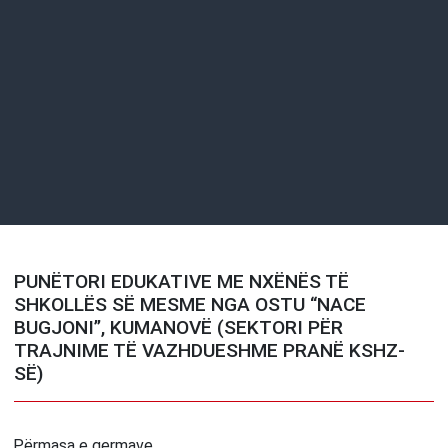
PUNËTORI EDUKATIVE ME NXËNËS TË
SHKOLLËS SË MESME NGA OSTU “NACE
BUGJONI”, KUMANOVË (SEKTORI PËR
TRAJNIME TË VAZHDUESHME PRANË KSHZ-
SË)
Përmasa e germave