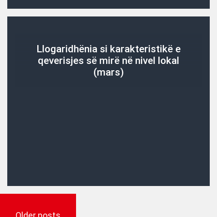
Llogaridhënia si karakteristikë e
qeverisjes së mirë në nivel lokal
(mars)
Posts
navigation
Older posts