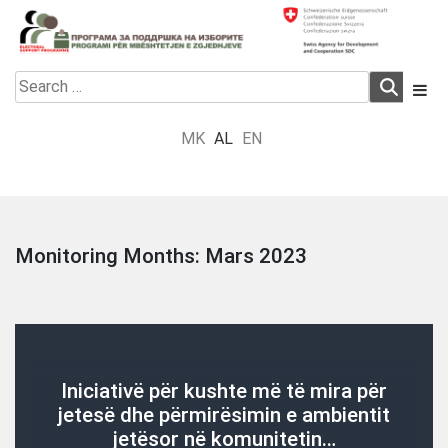
Skip
to
content
Electoral Support Programme
Electoral Support Programme
Search
for:
MK
AL
EN
Monitoring Months:
Mars 2023
Iniciativë për kushte më të mira për
jetesë dhe përmirësimin e ambientit
jetësor në komunitetin…