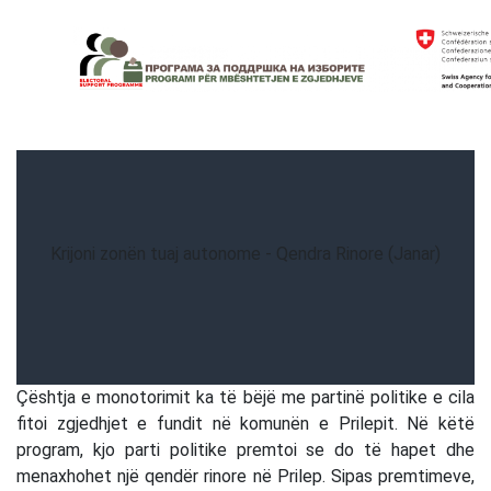
Skip
to
content
Electoral Support Programme
Electoral Support Programme
Krijoni zonën tuaj autonome - Qendra Rinore (Janar)
Çështja e monotorimit ka të bëjë me partinë politike e cila
fitoi zgjedhjet e fundit në komunën e Prilepit. Në këtë
program, kjo parti politike premtoi se do të hapet dhe
menaxhohet një qendër rinore në Prilep. Sipas premtimeve,