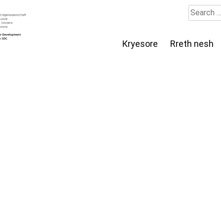
Search
for:
Кryesore
Rreth nesh