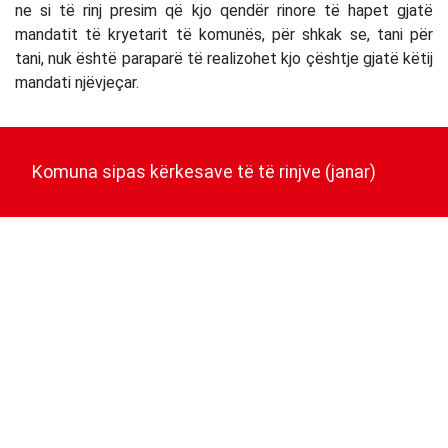
ne si të rinj presim që kjo qendër rinore të hapet gjatë
mandatit të kryetarit të komunës, për shkak se, tani për
tani, nuk është paraparë të realizohet kjo çështje gjatë këtij
mandati njëvjeçar.
Post
navigation
Komuna sipas kërkesave të të rinjve (janar)