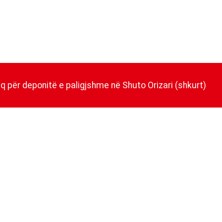
uq për deponitë e paligjshme në Shuto Orizari (shkurt)