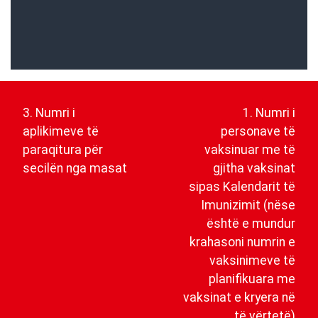
Post
navigation
3. Numri i
1. Numri i
aplikimeve të
personave të
paraqitura për
vaksinuar me të
secilën nga masat
gjitha vaksinat
sipas Kalendarit të
Imunizimit (nëse
është e mundur
krahasoni numrin e
vaksinimeve të
planifikuara me
vaksinat e kryera në
të vërtetë)