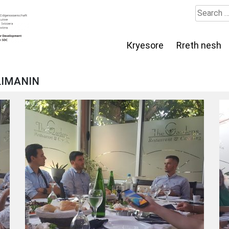
Search
for:
Кryesore
Rreth nesh
LIMANIN