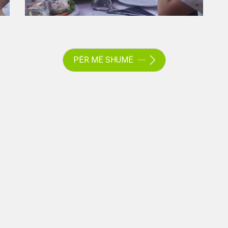
PËR MË SHUMË