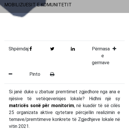
MOBILIZUESIT E KOMUNITETIT
Shpërndaj:
Përmasa
e
germave
Pinto
Si janë duke u zbatuar premtimet zgjedhore nga ana e
njësive të vetëqeverisjes lokale? Hidhni një sy
matricës sonë për monitorim
, në kuadër të së cilës
25 organizata aktive qytetare përcjellin realizimin e
temave/premtimeve konkrete të Zgjedhjeve lokale në
vitin 2021.