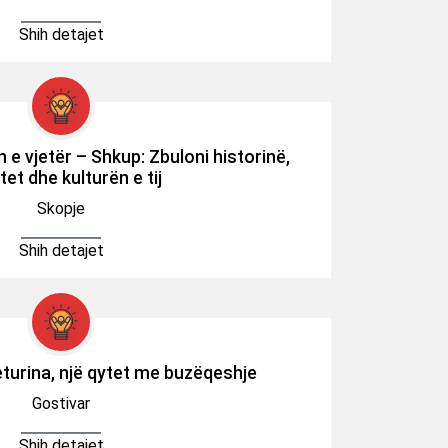
Shih detajet
 e vjetër – Shkup: Zbuloni historinë,
et dhe kulturën e tij
Skopje
Shih detajet
turina, një qytet me buzëqeshje
Gostivar
Shih detajet