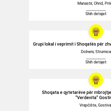
Manastir, Ohrid, Pri
Shih detajet
Grupi lokal i veprimit i Shoqatës për zhv
Dolneni, Strumica
Shih detajet
Shoqata e qytetarëve për mbrojtje
“Verdevita” Gosti
Vrapčište, Gostiva