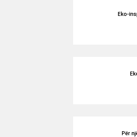
Eko-in
Ek
Për nj