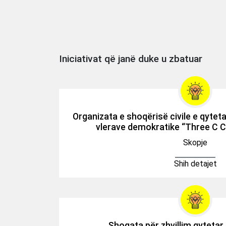
Iniciativat që janë duke u zbatuar
Organizata e shoqërisë civile e qytet
vlerave demokratike “Three C C
Skopje
Shih detajet
Shoqata për zhvillim qytetar