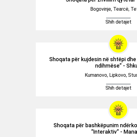
Bogovinje, Tearcë, T
Shih detajet
Shoqata për kujdesin në shtëpi dh
ndihmëse” - Shk
Kumanovo, Lipkovo, Stu
Shih detajet
Shoqata për bashkëpunim ndërkom
“Interaktiv” - Mana