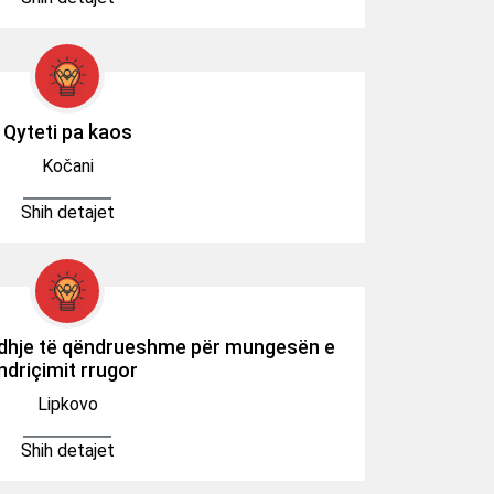
Qyteti pa kaos
Kočani
Shih detajet
gjidhje të qëndrueshme për mungesën e
ndriçimit rrugor
Lipkovo
Shih detajet