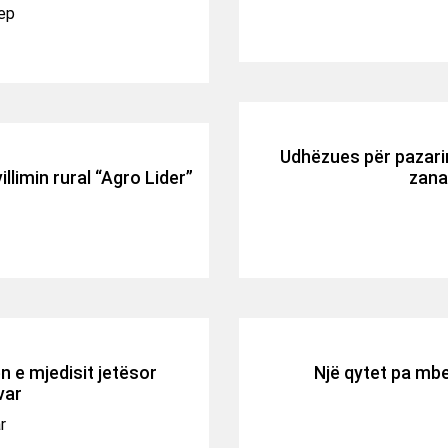
lep
Udhëzues për pazarin
illimin rural “Agro Lider”
zanat
n e mjedisit jetësor
Një qytet pa mbe
var
r