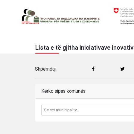
Skip
to
content
Electoral Support Programme
Electoral Support Programme
Lista e të gjitha iniciativave inovat
Shpërndaj:
Kërko sipas komunës