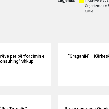
Legjenda:
iniciativë e zb
Organizatat e 
Civile
arëve për përforcimin e
“GraganIN” – Kërkesë
onsulting” Shkup
 “Për Tetovën”
Rreze shprese - Qendra