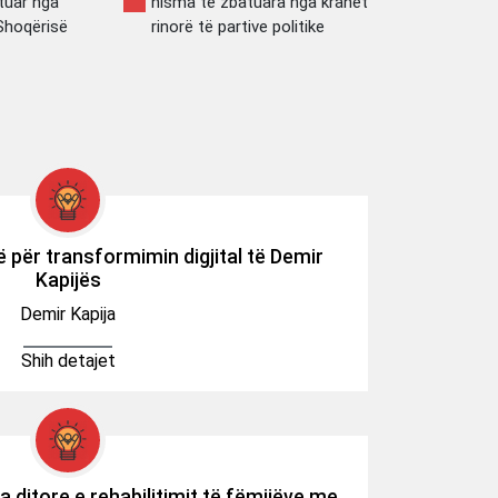
atuar nga
nisma të zbatuara nga krahët
Shoqërisë
rinorë të partive politike
 për transformimin digjital të Demir
Kapijës
Demir Kapija
Shih detajet
 ditore e rehabilitimit të fëmijëve me