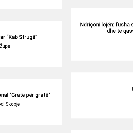
Ndriçoni lojën: fusha 
dhe të qa
tar “Kab Strugë”
 Župa
ional "Gratë për gratë"
d, Skopje