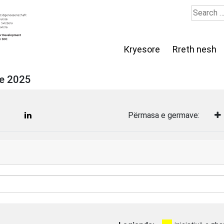
Search
for:
Кryesore
Rreth nesh
ive 2025
Përmasa e germave: