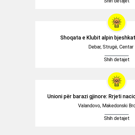
Shih detajet
Shoqata e Klubit alpin bjeshka
Debar, Strugë, Centar
Shih detajet
Unioni për barazi gjinore: Rrjeti nac
Valandovo, Makedonski Bro
Shih detajet