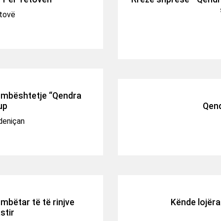
etovë
e mbështetje “Qendra
up
Qend
deniçan
bëtar të të rinjve
Kënde lojëra
stir