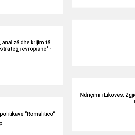
analizë dhe krijim të
strategji evropiane" -
Ndriçimi i Likovës: Z
 politikave “Romalitico”
ip