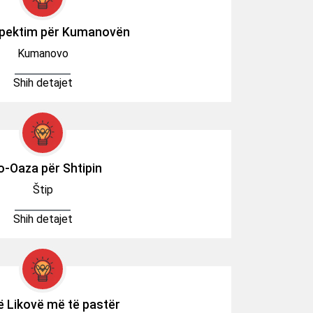
spektim për Kumanovën
Kumanovo
Shih detajet
o-Oaza për Shtipin
Štip
Shih detajet
ë Likovë më të pastër