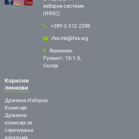
изборни системи
(ИФЕС)
+389-2-312-2288
ifes.mk@ifes.org
Франклин
Рузвелт, 19/1-5,
Скопје
Корисни
линкови
Државна Изборна
Комисија
Државна
комисија за
спречување
корупција