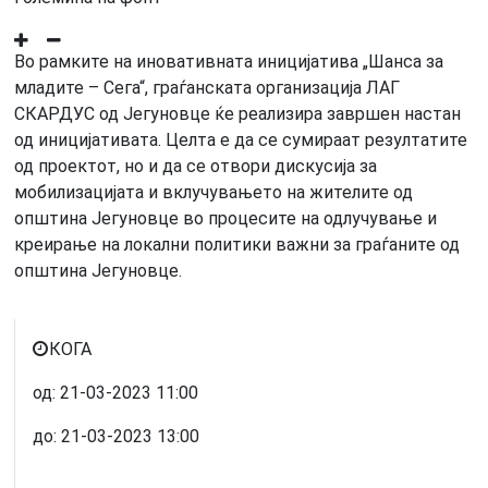
Во рамките на иновативната иницијатива „Шанса за
младите – Сега“, граѓанската организација ЛАГ
СКАРДУС од Јегуновце ќе реализира завршен настан
од иницијативата. Целта е да се сумираат резултатите
од проектот, но и да се отвори дискусија за
мобилизацијата и вклучувањето на жителите од
општина Јегуновце во процесите на одлучување и
креирање на локални политики важни за граѓаните од
општина Јегуновце.
КОГА
од:
21-03-2023
11:00
до:
21-03-2023
13:00