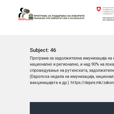
Skip
to
content
Electoral Support Programme
Electoral Support Programme
Subject:
46
Програма за задолжителна имунизација на 
национално и регионално, и над 90% на лок
спроведување на рутинската, задолжителн
(Европска недела на имунизација, национа
вакцинацијата и др.). https://dejure.mk/zako