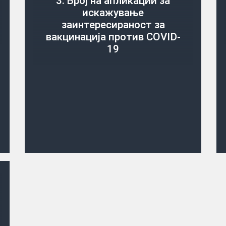
3. Број на апликации за
искажување
заинтересираност за
вакцинација против COVID-
19