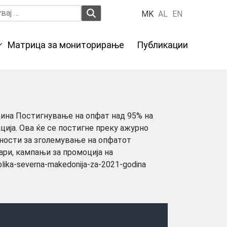
вај
MK
AL
EN
Матрица за мониторирање
Публикации
дина Постигнување на опфат над 95% на
ција. Ова ќе се постигне преку ажурно
вности за зголемување на опфатот
ари, кампањи за промоција на
ublika-severna-makedonija-za-2021-godina