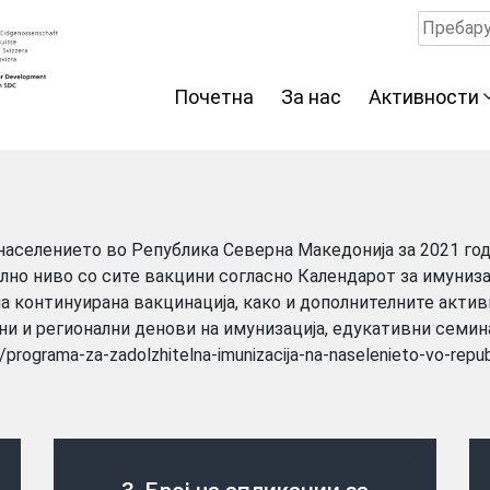
Пребару
за:
Почетна
За нас
Активности
населението во Република Северна Македонија за 2021 го
ално ниво со сите вакцини согласно Календарот за имуниза
а континуирана вакцинација, како и дополнителните акти
лни и регионални денови на имунизација, едукативни семин
n/programa-za-zadolzhitelna-imunizacija-na-naselenieto-vo-rep